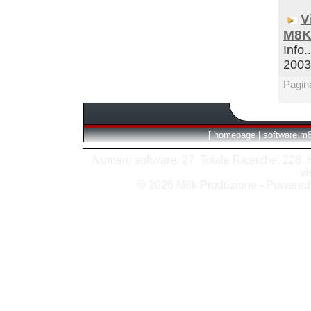
V
M8K
Info.
200
Pagin
[
homepage
|
software m
Numero software: 27 Totale Ricerche: 228 Hit
vi
© 2026 M8k Produzione - Powere