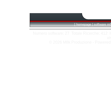
[
homepage
|
software m
Numero software: 27 Totale Ricerche: 412 Hit
vi
© 2026 M8k Produzione - Powere