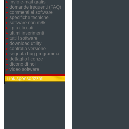
invio e-mail gratis
domande frequenti (FAQ)
commenti ai software
specifiche tecniche
software non m8k
i più cliccati
ultimi inserimenti
tutti i software
download utility
controlla versione
segnala bug programma
dettaglio licenze
dicono di noi
video software
Link sponsorizzati