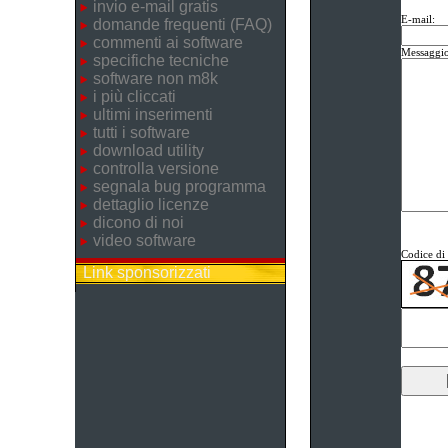
invio e-mail gratis
E-mail:
domande frequenti (FAQ)
commenti ai software
Messaggio
specifiche tecniche
software non m8k
i più cliccati
ultimi inserimenti
tutti i software
download utility
controlla versione
segnala bug programma
dettaglio licenze
dicono di noi
video software
Codice di 
Link sponsorizzati