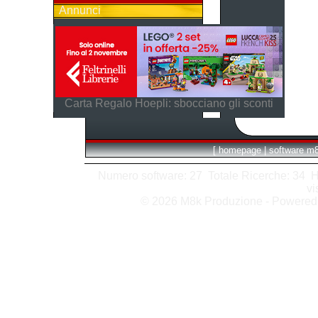
Annunci
Carta Regalo Hoepli: sbocciano gli sconti
[
homepage
|
software m
Numero software: 27 Totale Ricerche: 34 Hits
vi
© 2026 M8k Produzione - Powere