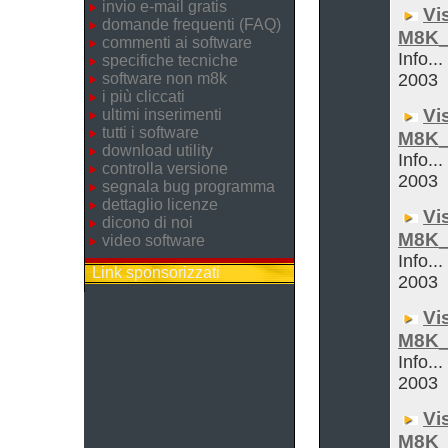
invio e-mail gratis
Vi
domande frequenti (FAQ)
M8K_
commenti ai software
Info...
specifiche tecniche
software non m8k
2003
i più cliccati
Vi
ultimi inserimenti
tutti i software
M8K_
download utility
Info...
controlla versione
2003
segnala bug programma
dettaglio licenze
Vi
dicono di noi
M8K_
video software
Info...
Link sponsorizzati
2003
Vi
M8K_
Info...
2003
Vi
M8K_