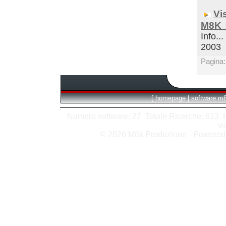
Vi
M8K_
Info...
2003
Pagina
[
homepage
|
software m
Numero software: 27 Totale Ricerche: 613 Hit
vi
© 2026 M8k Produzione - Powere