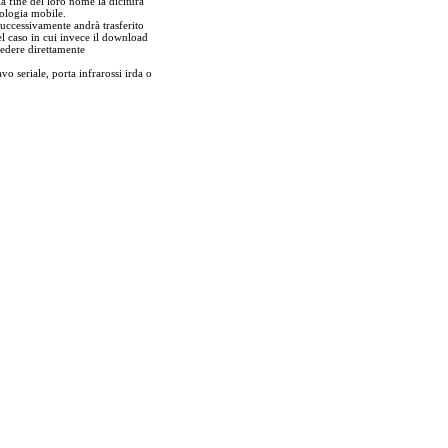
a fine del loro nome la dicitura
nologia mobile.
 successivamente andrà trasferito
el caso in cui invece il download
edere direttamente
vo seriale, porta infrarossi irda o