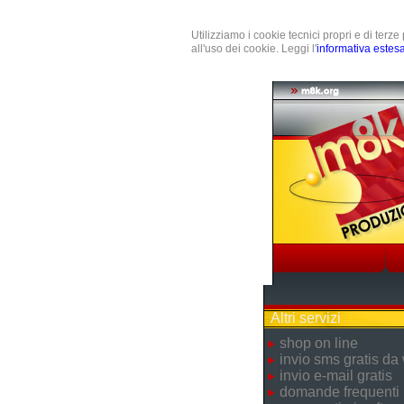
Utilizziamo i cookie tecnici propri e di terz
all'uso dei cookie. Leggi l'
informativa estes
Altri servizi
shop on line
invio sms gratis da
invio e-mail gratis
domande frequenti