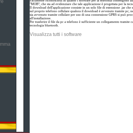
Facilmente riconoscibili in quanto i software per la telefonia contengono all
re
"MOB"; che sta ad evidenziare che tale applicazione è progettata per la tec
Il download dell'applicazione consiste in un solo file di estensione .jar che
sul proprio telefono cellulare qualora il download è avvenuto tramite pc; n
sia avvenuto tramite cellulare per uso di una connessione GPRS si può proc
all'installazione.
Per trasferire il file da pc a telefono è sufficiente un collegamento tramite ca
tecnologia bluetooth.
Visualizza tutti i software
ramma