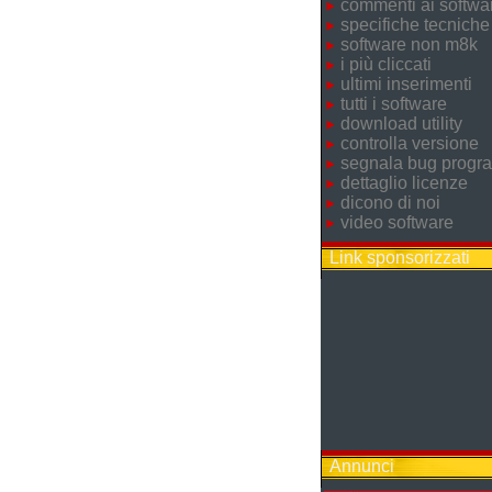
commenti ai softwa
specifiche tecniche
software non m8k
i più cliccati
ultimi inserimenti
tutti i software
download utility
controlla versione
segnala bug prog
dettaglio licenze
dicono di noi
video software
Link sponsorizzati
Annunci