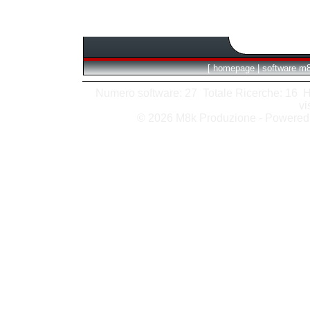
[
homepage
|
software m
Numero software: 27 Totale Ricerche: 16 Hits
vi
© 2026 M8k Produzione - Powere