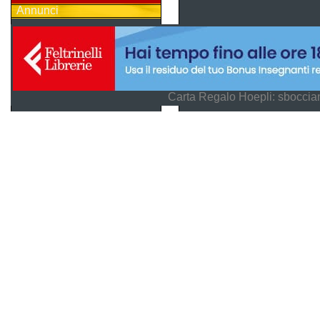
Annunci
Carta Regalo Hoepli: sboccian