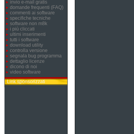
invio e-mail gratis
domande frequenti (FAQ)
commenti ai software
specifiche tecniche
software non m8k
i più cliccati
ultimi inserimenti
tutti i software
download utility
controlla versione
segnala bug programma
dettaglio licenze
dicono di noi
video software
Link sponsorizzati