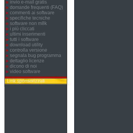
invio e-mail gratis
domande frequenti (FAQ)
commenti ai software
specifiche tecniche
software non m8k
i più cliccati
ultimi inserimenti
tutti i software
download utility
controlla versione
segnala bug programma
dettaglio licenze
dicono di noi
video software
Link sponsorizzati