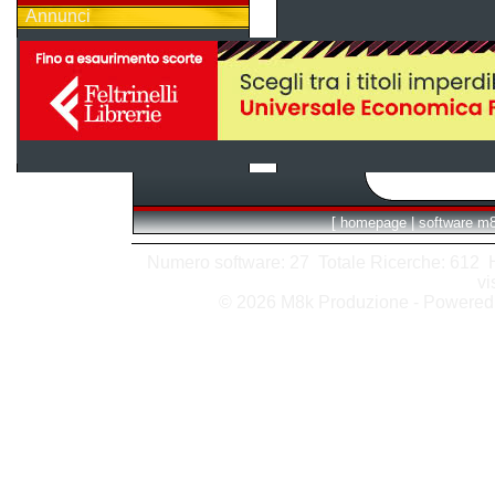
Annunci
[
homepage
|
software m
Numero software: 27 Totale Ricerche: 612 Hit
vi
© 2026 M8k Produzione - Powere