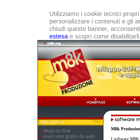
Utilizziamo i cookie tecnici propri
personalizzare i contenuti e gli a
chiudi questo banner, acconsenti a
estesa
e scopri come disabilitarli
Altri servizi
M8k Produzio
shop on line
invio sms gratis da web
I software M8K r