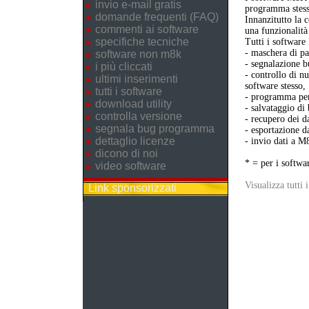
invio e-mail gratis
programma stess
domande frequenti (FAQ)
Innanzitutto la 
commenti ai software
una funzionalità
specifiche tecniche
Tutti i softwar
- maschera di pa
software non m8k
- segnalazione b
i più cliccati
- controllo di n
ultimi inserimenti
software stesso,
tutti i software
- programma per 
download utility
- salvataggio di
controlla versione
- recupero dei da
segnala bug programma
- esportazione da
dettaglio licenze
- invio dati a M
dicono di noi
* = per i softwa
video software
Visualizza tutti 
Link sponsorizzati