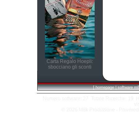
Carta Regalo Hoepli:
sbocciano gli sconti
[
homepage
|
software m
Numero software: 27 Totale Ricerche: 19 Hits
vi
© 2026 M8k Produzione - Powere