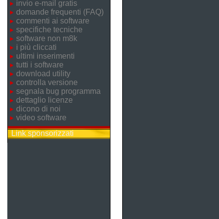
invio e-mail gratis
domande frequenti (FAQ)
commenti ai software
specifiche tecniche
software non m8k
i più cliccati
ultimi inserimenti
tutti i software
download utility
controlla versione
segnala bug programma
dettaglio licenze
dicono di noi
video software
Link sponsorizzati