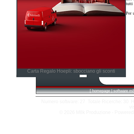
tutti
Per 
Carta Regalo Hoepli: sbocciano gli sconti
[
homepage
|
software m
Numero software: 27 Totale Ricerche: 30 Hits
vi
© 2026 M8k Produzione - Powere