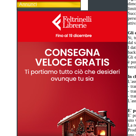
dimo
Annunci
limi
Succ
pers
atti
Gli 
Si, 
dal s
I da
back
Gli 
è pos
vers
In c
L'ass
- tr
- tr
- tra
L'ass
E' p
E' po
sito
La r
Prod
uno 