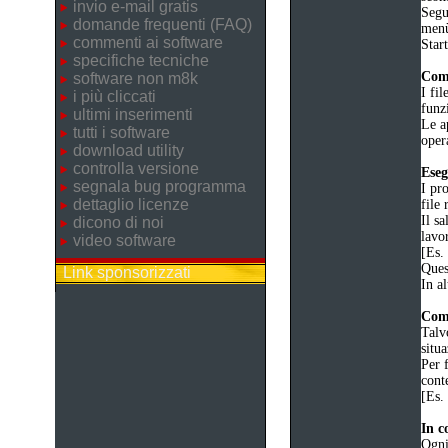
invio e-mail gratis
Segu
domande frequenti (FAQ)
men
commenti ai software
Star
specifiche tecniche
Comp
software non m8k
I fil
i più cliccati
funz
ultimi inserimenti
Le a
tutti i software
oper
download utility
controlla versione
Eseg
segnala bug programma
I pr
dettaglio licenze
file 
Il sa
dicono di noi
lavo
video software
[Es.
Quest
Link sponsorizzati
In al
Come
Talv
situa
Per f
cont
[Es.
In c
Ogni