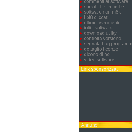
commenti ai software
specifiche tecniche
software non m8k
i più cliccati
ultimi inserimenti
tutti i software
download utility
controlla versione
segnala bug program
dettaglio licenze
dicono di noi
video software
Link sponsorizzati
Annunci