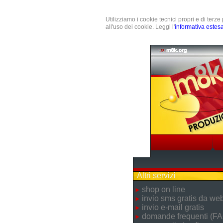
Utilizziamo i cookie tecnici propri e di terz
all'uso dei cookie. Leggi l'
informativa estes
Altri servizi
shop on line
invio sms gratis da we
invio e-mail gratis
domande frequenti (FA