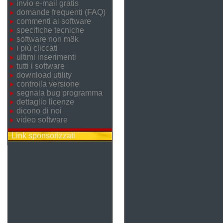
invio e-mail gratis
domande frequenti (FAQ)
commenti ai software
specifiche tecniche
software non m8k
i più cliccati
ultimi inserimenti
tutti i software
download utility
controlla versione
segnala bug programma
dettaglio licenze
dicono di noi
video software
Link sponsorizzati