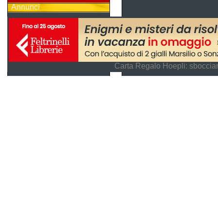
Annunci
Carta Regalo Hoepli: sboccian