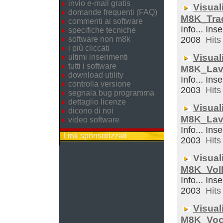
invio e-mail gratis
Visual
domande frequenti (FAQ)
M8K_Trac
commenti ai software
Info... Ins
specifiche tecniche
software non m8k
2008
Hits 
i più cliccati
Visual
ultimi inserimenti
tutti i software
M8K_Lav
download utility
Info... Inse
controlla versione
2003
Hits 
segnala bug programma
dettaglio licenze
Visual
dicono di noi
M8K_Lav
video software
Info... Ins
Link sponsorizzati
2003
Hits 
Visual
M8K_Voll
Info... Inse
2003
Hits 
Visual
M8K_Voc