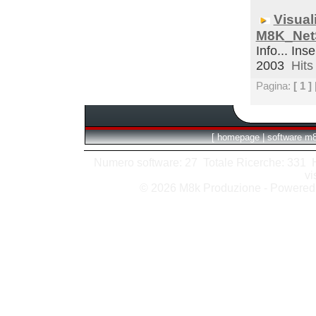
Visual
M8K_Net
Info... Inse
2003
Hits 
Pagina:
[ 1 ]
[
homepage
|
software m
Numero software: 27 Totale Ricerche: 331 Hit
vi
© 2026 M8k Produzione - Powere