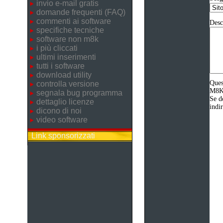
invio e-mail gratis
domande frequenti (FAQ)
commenti ai software
Desc
specifiche tecniche
software non m8k
i più cliccati
ultimi inserimenti
tutti i software
download utility
Ques
controlla versione
M8K 
segnala bug programma
Se d
dettaglio licenze
indi
dicono di noi
video software
Link sponsorizzati