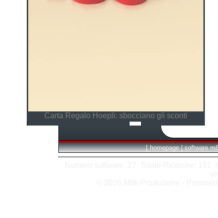
Carta Regalo Hoepli: sbocciano gli sconti
[
homepage
|
software m
Numero software: 27 Totale Ricerche: 151 Hit
vi
© 2026 M8k Produzione - Powere