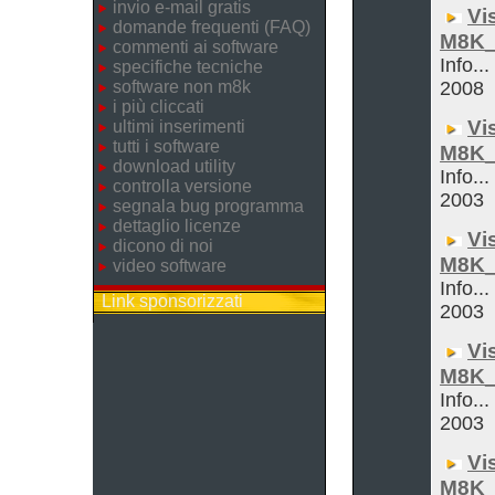
invio e-mail gratis
Vi
domande frequenti (FAQ)
M8K_
commenti ai software
Info..
specifiche tecniche
software non m8k
2008
i più cliccati
Vi
ultimi inserimenti
tutti i software
M8K_
download utility
Info...
controlla versione
2003
segnala bug programma
dettaglio licenze
Vi
dicono di noi
M8K_
video software
Info...
Link sponsorizzati
2003
Vi
M8K_
Info...
2003
Vi
M8K_