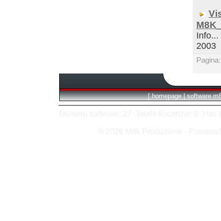
Vi
M8K_
Info...
2003
Pagina
[
homepage
|
software m
Numero software: 27 Totale Ricerche: 0 Hits In:
© 2026 M8k Produzione - Powere