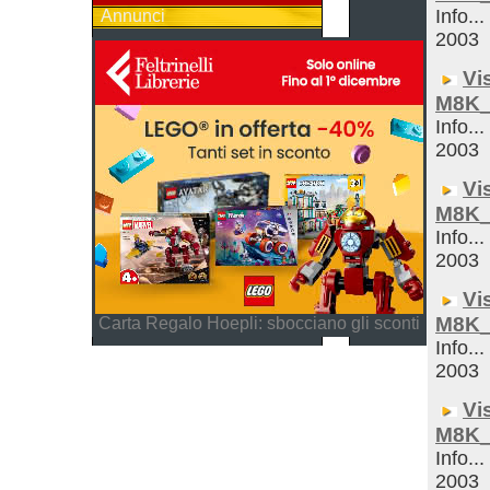
Info...
Annunci
2003
Vi
M8K_
Info...
2003
Vi
M8K_
Info...
2003
Vi
M8K_
Carta Regalo Hoepli: sbocciano gli sconti
Info...
2003
Vi
M8K_
Info...
2003