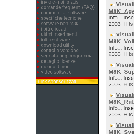
invio e-mail gratis
Visual
domande frequenti (FAQ)
M8K_Ag
commenti ai software
Info... Inse
specifiche tecniche
software non m8k
2003
Hits 
i più cliccati
Visual
ultimi inserimenti
tutti i software
M8K_Voll
download utility
Info... Inse
controlla versione
2003
Hits 
segnala bug programma
dettaglio licenze
Visual
dicono di noi
M8K_Sup
video software
Info... Inse
Link sponsorizzati
2003
Hits 
Visual
M8K_Rub
Info... Inse
2003
Hits 
Visual
M8K_Sveg