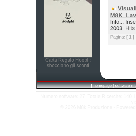
Visual
M8K_Lav
Info... Ins
2003
Hits 
Pagina:
[ 1 ]
Carta Regalo Hoepli:
sbocciano gli sconti
[
homepage
|
software m
Numero software: 27 Totale Ricerche: 140 Hit
vi
© 2026 M8k Produzione - Powere