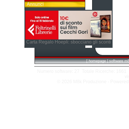
Annunci
Carta Regalo Hoepli: sbocciano gli sconti
[
homepage
|
software m
Numero software: 27 Totale Ricerche: 1661 Hit
vi
© 2026 M8k Produzione - Powere