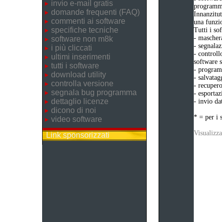
invio e-mail gratis
programma
domande frequenti (FAQ)
Innanzitut
commenti ai software
una funzio
specifiche tecniche
Tutti i s
- maschera
software non m8k
- segnalaz
i più cliccati
- controll
ultimi inserimenti
software s
tutti i software
- programm
download utility
- salvatag
controlla versione
- recupero
segnala bug programma
- esportaz
dettaglio licenze
- invio da
dicono di noi
* = per i 
video software
Visualizza
Link sponsorizzati