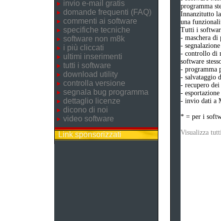
invio e-mail gratis
programma ste
domande frequenti (FAQ)
Innanzitutto l
commenti ai software
una funzionali
specifiche tecniche
Tutti i softwa
- maschera di 
software non m8k
- segnalazione
i più cliccati
- controllo di
ultimi inserimenti
software stesso
tutti i software
- programma pe
download utility
- salvataggio d
controlla versione
- recupero dei 
segnala bug programma
- esportazione 
dettaglio licenze
- invio dati a
dicono di noi
* = per i soft
video software
Visualizza tutt
Link sponsorizzati