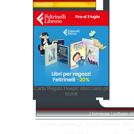
Annunci
Carta Regalo Hoepli: sbocciano gli
sconti
[
homepage
|
software m
Numero software: 27 Totale Ricerche: 995 Hit
vi