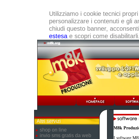
Utilizziamo i cookie tecnici propri
personalizzare i contenuti e gli a
chiudi questo banner, acconsenti a
estesa
e scopri come disabilitarli
Altri servizi
M8k Produzi
shop on line
invio sms gratis da web
I software M8K