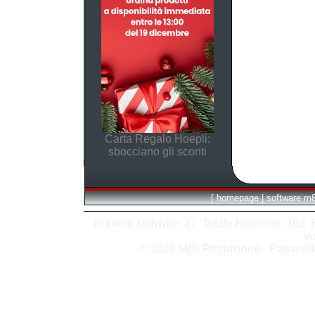
Carta Regalo Hoepli:
sbocciano gli sconti
[
homepage
|
software m
Numero software: 27 Totale Ricerche: 163 Hit
vi
© 2026 M8k Produzione - Powere