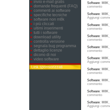
invio e-mail gratis
Software:
M8K_
domande frequenti (FAQ)
commento
commenti ai software
Software:
M8K_
specifiche tecniche
Aggiungi comm
software non m8k
i più cliccati
Software:
M8K_
ultimi inserimenti
commento
tutti i software
Software:
M8K_
download utility
commento
controlla versione
segnala bug programma
Software:
M8K_
dettaglio licenze
commento
dicono di noi
Software:
M8K_T
video software
Aggiungi comm
Link sponsorizzati
Software:
M8K_
commento
Software:
M8K_
commento
Software:
M8K_
commento
Software:
M8K_
Aggiungi comm