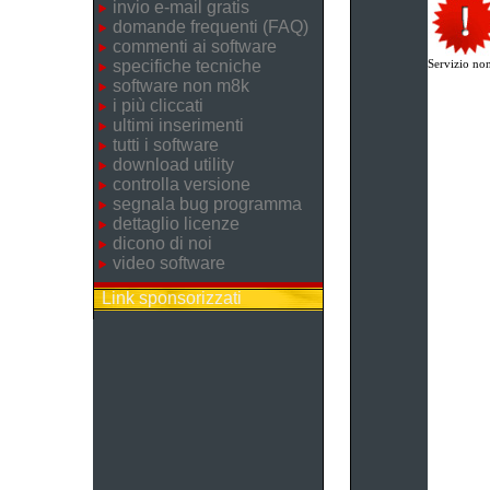
invio e-mail gratis
domande frequenti (FAQ)
commenti ai software
specifiche tecniche
Servizio non
software non m8k
i più cliccati
ultimi inserimenti
tutti i software
download utility
controlla versione
segnala bug programma
dettaglio licenze
dicono di noi
video software
Link sponsorizzati