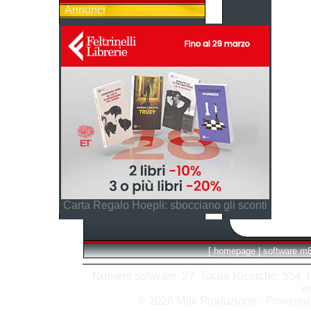
Annunci
Carta Regalo Hoepli: sbocciano gli sconti
[
homepage
|
software m
Numero software: 27 Totale Ricerche: 554 Hit
vi
© 2026 M8k Produzione - Powere