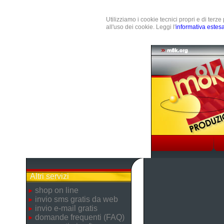
Utilizziamo i cookie tecnici propri e di terz
all'uso dei cookie. Leggi l'
informativa estes
Altri servizi
shop on line
invio sms gratis da web
invio e-mail gratis
domande frequenti (FAQ)