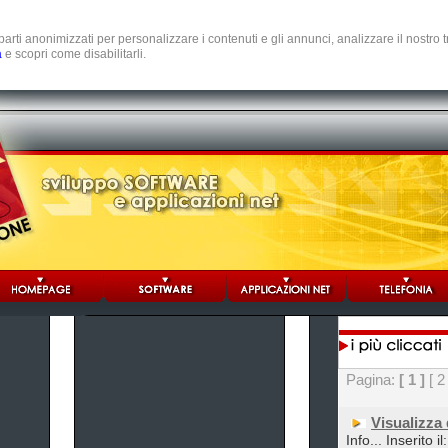
e parti anonimizzati per personalizzare i contenuti e gli annunci, analizzare il nostro
a
e scopri come disabilitarli.
Pagina:
[ 1 ]
[ 2
Visualizza
Info... Inserito i