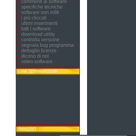
commenti ai software
specifiche tecniche
software non m8k
i più cliccati
ultimi inserimenti
tutti i software
download utility
controlla versione
segnala bug programma
dettaglio licenze
dicono di noi
video software
Link sponsorizzati
Annunci