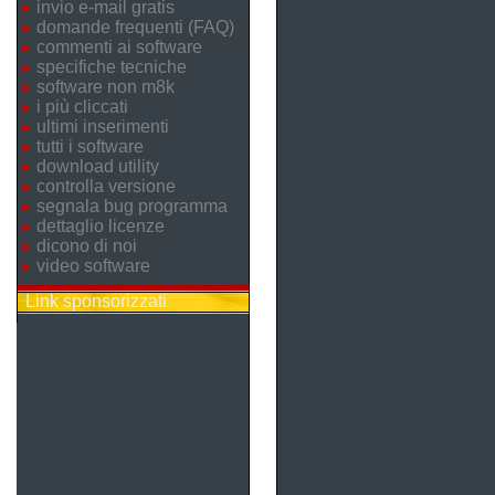
invio e-mail gratis
domande frequenti (FAQ)
commenti ai software
specifiche tecniche
software non m8k
i più cliccati
ultimi inserimenti
tutti i software
download utility
controlla versione
segnala bug programma
dettaglio licenze
dicono di noi
video software
Link sponsorizzati