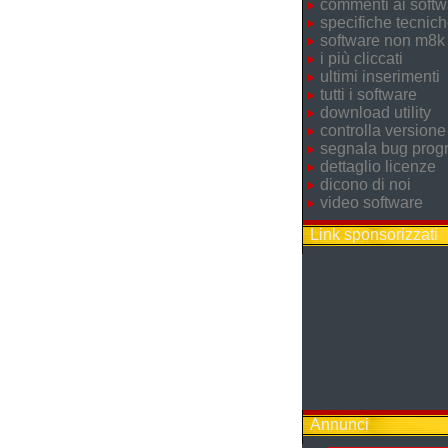
commenti ai softw
specifiche tecnic
software non m8k
i più cliccati
ultimi inserimenti
tutti i software
download utility
controlla versione
segnala bug pro
dettaglio licenze
dicono di noi
video software
Link sponsorizzati
Annunci