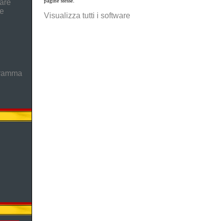
pagine stesse.
are
he
Visualizza tutti i software
gramma