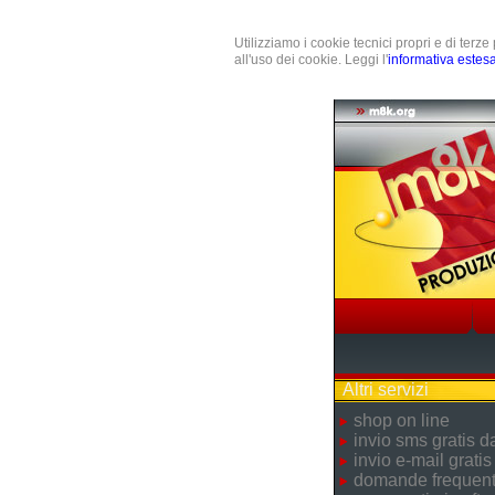
Utilizziamo i cookie tecnici propri e di terz
all'uso dei cookie. Leggi l'
informativa estes
Altri servizi
shop on line
invio sms gratis 
invio e-mail gratis
domande frequent