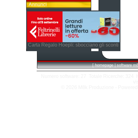
Annunci
Carta Regalo Hoepli: sbocciano gli sconti
[
homepage
|
software m
Numero software: 27 Totale Ricerche: 324 Hit
vi
© 2026 M8k Produzione - Powere