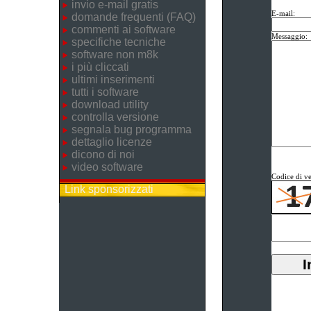
invio e-mail gratis
E-mail:
domande frequenti (FAQ)
commenti ai software
Messaggio:
specifiche tecniche
software non m8k
i più cliccati
ultimi inserimenti
tutti i software
download utility
controlla versione
segnala bug programma
dettaglio licenze
dicono di noi
video software
Codice di ve
Link sponsorizzati