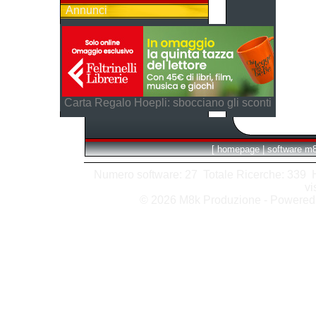
Annunci
Carta Regalo Hoepli: sbocciano gli sconti
[
homepage
|
software m
Numero software: 27 Totale Ricerche: 339 Hit
vi
© 2026 M8k Produzione - Powere