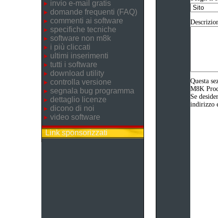
invio e-mail gratis
domande frequenti (FAQ)
commenti ai software
Descrizio
specifiche tecniche
software non m8k
i più cliccati
ultimi inserimenti
tutti i software
download utility
Questa sez
controlla versione
M8K Produz
segnala bug programma
Se desider
dettaglio licenze
indirizzo 
dicono di noi
video software
Link sponsorizzati