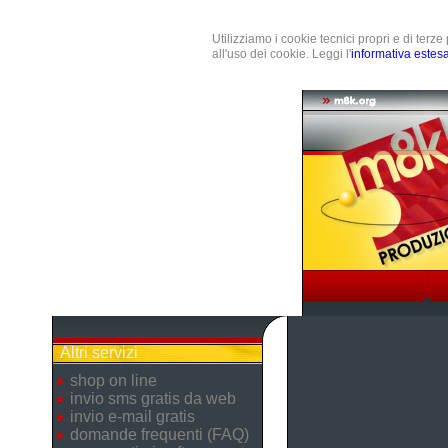
Utilizziamo i cookie tecnici propri e di terz
all'uso dei cookie. Leggi l'
informativa estes
Altri servizi
shop on line
invio sms gratis da web
invio e-mail gratis
domande frequenti (FAQ)