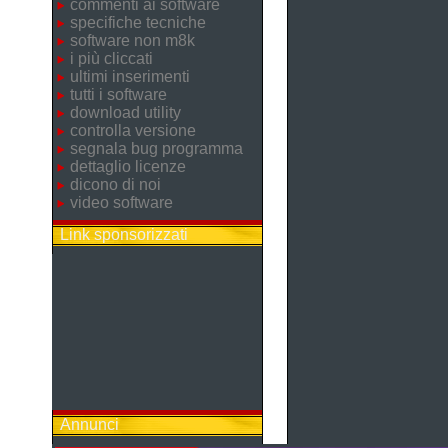
commenti ai software
specifiche tecniche
software non m8k
i più cliccati
ultimi inserimenti
tutti i software
download utility
controlla versione
segnala bug programma
dettaglio licenze
dicono di noi
video software
Link sponsorizzati
Annunci