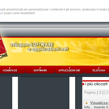
e parti anonimizzati per personalizzare i contenuti e gli annunci, analizzare il nostro
a
e scopri come disabilitarli.
Pagina:
[ 1 ]
[ 2
Visualizza
Info... Inserito i