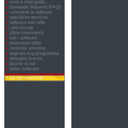
invio e-mail gratis
domande frequenti (FAQ)
commenti ai software
specifiche tecniche
software non m8k
i più cliccati
ultimi inserimenti
tutti i software
download utility
controlla versione
segnala bug programma
dettaglio licenze
dicono di noi
video software
Link sponsorizzati