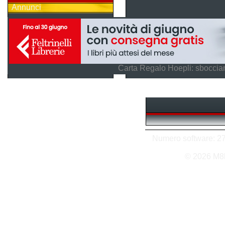
Annunci
Carta Regalo Hoepli: sboccian
Numero software: 27 
© 2026 M8