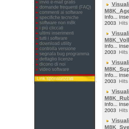
invio e-mail gratis
Visual
domande frequenti (FAQ)
M8K_Ag
commenti ai software
Info... Inse
specifiche tecniche
software non m8k
2003
Hits 
i più cliccati
Visual
ultimi inserimenti
tutti i software
M8K_Voll
download utility
Info... Inse
controlla versione
2003
Hits 
segnala bug programma
dettaglio licenze
Visual
dicono di noi
M8K_Sup
video software
Info... Inse
Link sponsorizzati
2003
Hits 
Visual
M8K_Rub
Info... Inse
2003
Hits 
Visual
M8K_Sveg