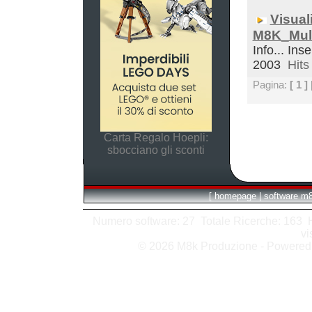
Visual
M8K_Mult
Info... Inse
2003
Hits 
Pagina:
[ 1 ]
Carta Regalo Hoepli:
sbocciano gli sconti
[
homepage
|
software m
Numero software: 27 Totale Ricerche: 163 Hit
vi
© 2026 M8k Produzione - Powere