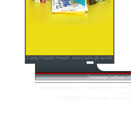
Carta Regalo Hoepli: sbocciano gli sconti
[
homepage
|
software m
Numero software: 27 Totale Ricerche: 164 Hit
vi
© 2026 M8k Produzione - Powere