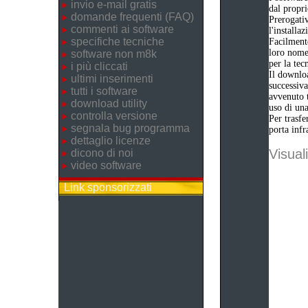
invio e-mail gratis
dal propri
domande frequenti (FAQ)
Prerogativ
commenti ai software
l'installa
specifiche tecniche
Facilmente
loro nome 
software non m8k
per la tec
i più cliccati
Il downloa
ultimi inserimenti
successiva
tutti i software
avvenuto t
download utility
uso di una
controlla versione
Per trasfe
segnala bug programma
porta infr
dettaglio licenze
Visuali
dicono di noi
video software
Link sponsorizzati