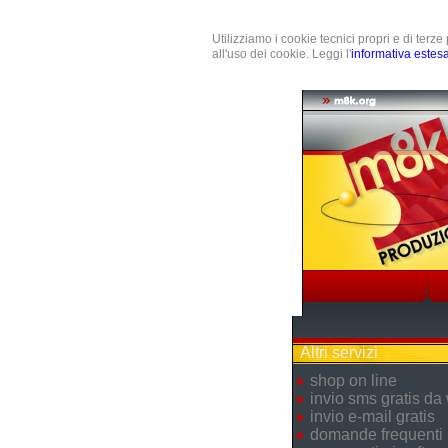
Utilizziamo i cookie tecnici propri e di terz
all'uso dei cookie. Leggi l'
informativa estes
Altri servizi
shop on line
invio sms gratis da
invio e-mail gratis
domande frequenti