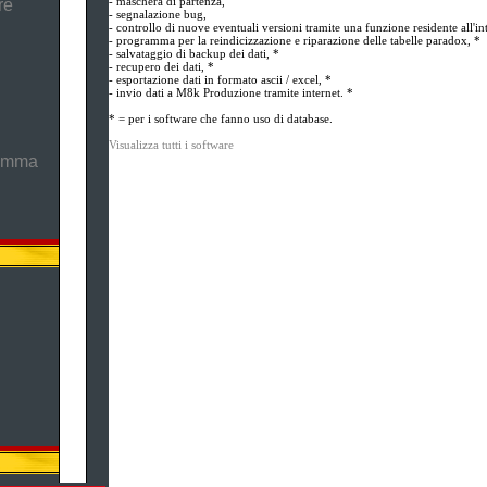
- maschera di partenza,
re
- segnalazione bug,
- controllo di nuove eventuali versioni tramite una funzione residente all'in
- programma per la reindicizzazione e riparazione delle tabelle paradox, *
- salvataggio di backup dei dati, *
- recupero dei dati, *
- esportazione dati in formato ascii / excel, *
- invio dati a M8k Produzione tramite internet. *
* = per i software che fanno uso di database.
Visualizza tutti i software
ramma