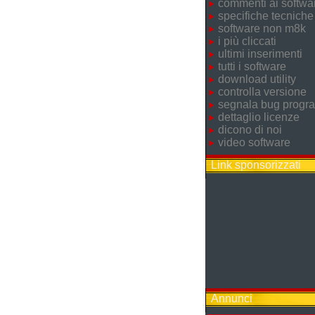
commenti ai softwa
specifiche tecniche
software non m8k
i più cliccati
ultimi inserimenti
tutti i software
download utility
controlla versione
segnala bug prog
dettaglio licenze
dicono di noi
video software
Link sponsorizzati
Annunci