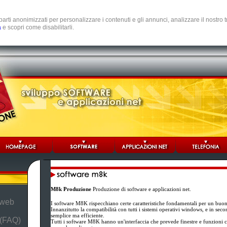
e parti anonimizzati per personalizzare i contenuti e gli annunci, analizzare il nostro
a
e scopri come disabilitarli.
M8k Produzione
Produzione di software e applicazioni net.
 web
I software M8K rispecchiano certe caratteristiche fondamentali per un buo
Innanzitutto la compatibilità con tutti i sistemi operativi windows, e in se
semplice ma efficiente.
 (FAQ)
Tutti i software M8K hanno un'interfaccia che prevede finestre e funzioni