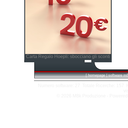
Carta Regalo Hoepli: sbocciano gli sconti
[
homepage
|
software m
Numero software: 27 Totale Ricerche: 157 Hit
vi
© 2026 M8k Produzione - Powere