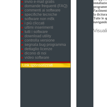
invio e-mail gratis
installazi
domande frequenti (FAQ)
programm
commenti ai software
Facilmente
specifiche tecniche
la dicitu
Tutte le a
software non m8k
navigando 
i più cliccati
ultimi inserimenti
Visuali
tutti i software
download utility
controlla versione
segnala bug programma
dettaglio licenze
dicono di noi
video software
Link sponsorizzati