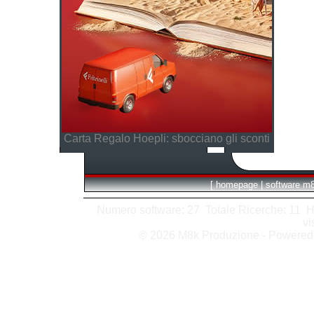
Carta Regalo Hoepli: sbocciano gli sconti
[
homepage
|
software m
Numero software: 27 Totale Ricerche: 11 Hits
vi
© 2026 M8k Produzione - Powere