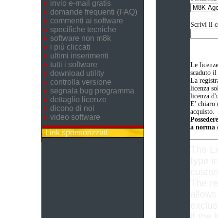
invio e-mail gratis
domande frequenti (FAQ)
commenti ai software
Scrivi il 
specifiche tecniche
software non m8k
i più cliccati
ultimi inserimenti
tutti i software
Le licenz
download utility
scaduto il
La registr
controlla versione
licenza so
segnala bug programma
licenza d'
dettaglio licenze
E' chiaro 
dicono di noi
acquisto.
video software
Possedere
a norma d
Link sponsorizzati
The L
type i
custom
The re
allows
exclus
if the 