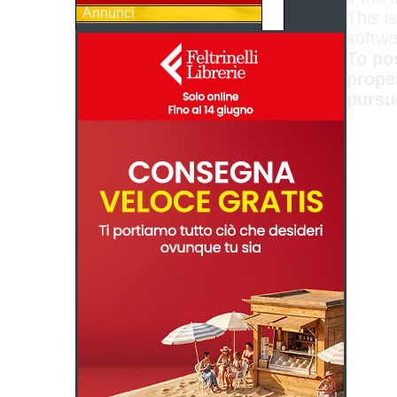
Annunci
This is
softwa
To po
prope
pursu