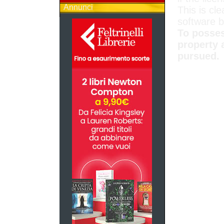
Annunci
This is cle
software 
To posses
property 
pursued.