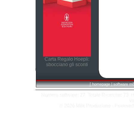
Carta Regalo Hoepli:
sbocciano gli sconti
[
homepage
|
software m
Numero software: 27 Totale Ricerche: 73 Hits
vi
© 2026 M8k Produzione - Powere