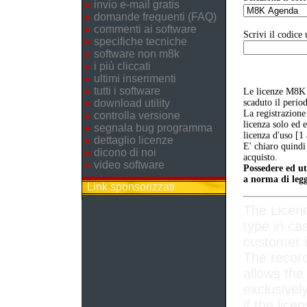
invio e-mail gratis
domande frequenti (FAQ)
commenti ai software
Scrivi il codice 
specifiche tecniche
software non m8k
i più cliccati
ultimi inserimenti
tutti i software
Le licenze M8K 
download utility
scaduto il perio
La registrazione
controlla versione
licenza solo ed 
segnala bug programma
licenza d'uso [1
dettaglio licenze
E' chiaro quindi
dicono di noi
acquisto.
video software
Possedere ed ut
a norma di legg
Link sponsorizzati
The Licen
type in ca
customer i
The record
allows the
exclusivel
if the lice