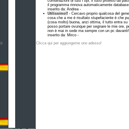
combinazioni di tutti i tipi, il tutto protetto da 
il programma rinnova automaticamente database 
inserito da: Andrea -
Utilissimo!!
- Cercavo proprio qualcosa del gene
cosa che a me è risultato stupefaciente è che p
(cosa molto) buona, anzi ottima, il tutto entra s
posso portare ovunque per segnare le mie ore, pe
non è mai in sede ma sempre con un pc davanti!
inserito da: Mirco -
ma
Clicca qui per aggiungerne uno adesso!