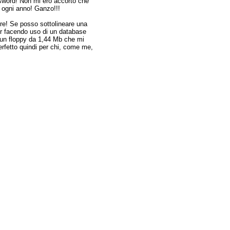
password! Non mi ero accorto che
ogni anno! Ganzo!!!
re! Se posso sottolineare una
ur facendo uso di un database
u un floppy da 1,44 Mb che mi
rfetto quindi per chi, come me,