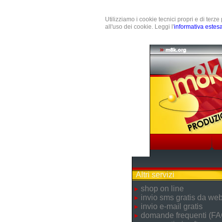
Utilizziamo i cookie tecnici propri e di terz
all'uso dei cookie. Leggi l'
informativa estes
Altri servizi
shop on line
invio sms gratis da we
invio e-mail gratis
domande frequenti (FA