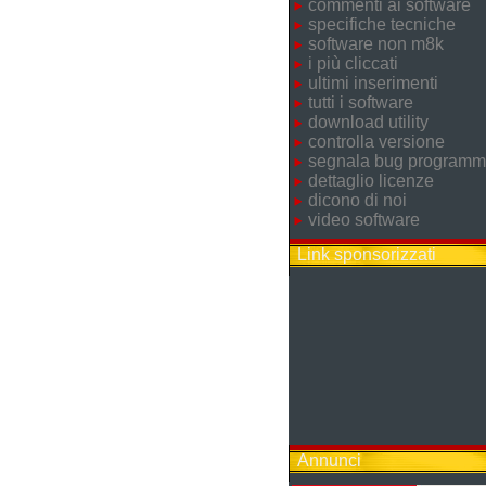
commenti ai software
specifiche tecniche
software non m8k
i più cliccati
ultimi inserimenti
tutti i software
download utility
controlla versione
segnala bug program
dettaglio licenze
dicono di noi
video software
Link sponsorizzati
Annunci