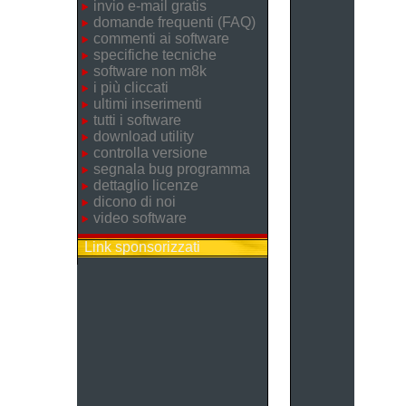
invio e-mail gratis
domande frequenti (FAQ)
commenti ai software
specifiche tecniche
software non m8k
i più cliccati
ultimi inserimenti
tutti i software
download utility
controlla versione
segnala bug programma
dettaglio licenze
dicono di noi
video software
Link sponsorizzati