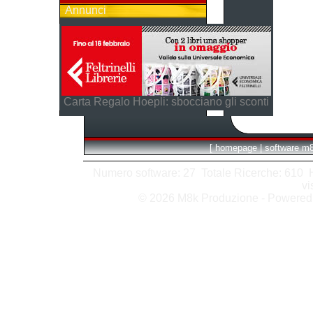
Annunci
Carta Regalo Hoepli: sbocciano gli sconti
[
homepage
|
software m
Numero software: 27 Totale Ricerche: 610 Hit
vi
© 2026 M8k Produzione - Powere