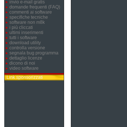
invio e-mail gratis
domande frequenti (FAQ)
commenti ai software
specifiche tecniche
software non m8k
i più cliccati
ultimi inserimenti
tutti i software
download utility
controlla versione
segnala bug programma
dettaglio licenze
dicono di noi
video software
Link sponsorizzati