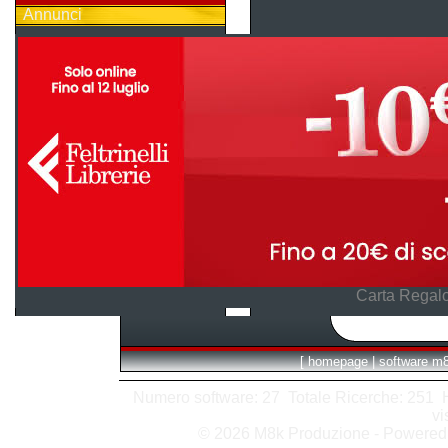
Annunci
Carta Regalo
[
homepage
|
software m
Numero software: 27 Totale Ricerche: 251 Hit
vi
© 2026 M8k Produzione - Powere