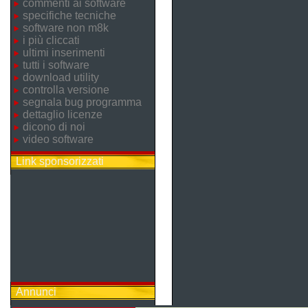
commenti ai software
specifiche tecniche
software non m8k
i più cliccati
ultimi inserimenti
tutti i software
download utility
controlla versione
segnala bug programma
dettaglio licenze
dicono di noi
video software
Link sponsorizzati
Annunci