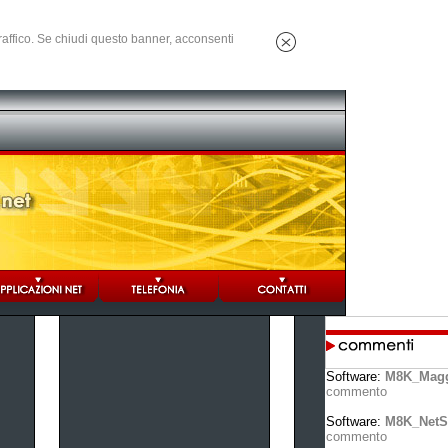
 traffico. Se chiudi questo banner, acconsenti
Software:
M8K_Magg
commento
Software:
M8K_NetS
commento