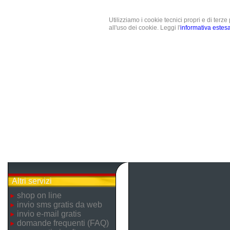
Utilizziamo i cookie tecnici propri e di terz
all'uso dei cookie. Leggi l'
informativa estes
Altri servizi
shop on line
invio sms gratis da web
invio e-mail gratis
domande frequenti (FAQ)