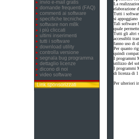
invio e-mail gratis
La realizzazio
domande frequenti (FAQ)
elaborazione d
commenti ai software
Tutti i softwa
specifiche tecniche
si appoggiano 
Tali software 
software non m8k
quale permetter
i più cliccati
Tutti gli altri
ultimi inserimenti
accessiblii tra
tutti i software
fanno uso di d
download utility
Per quanto rig
controlla versione
quindi compatib
segnala bug programma
I programmi M
dettaglio licenze
utilizzo del s
I programmi M
dicono di noi
di licenza di 1
video software
Per ulteriori 
Link sponsorizzati