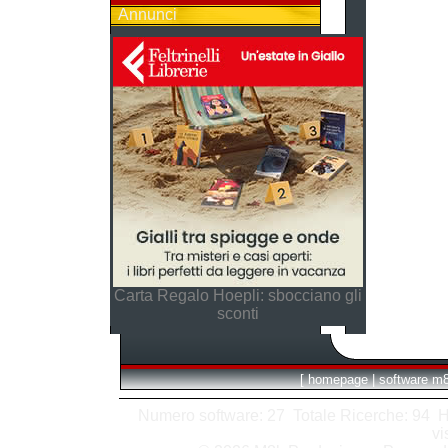
Annunci
Carta Regalo Hoepli: sbocciano gli
sconti
[
homepage
|
software m
Numero software: 27 Totale Ricerche: 94 Hits
vi