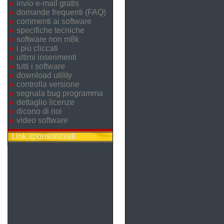
invio e-mail gratis
domande frequenti (FAQ)
commenti ai software
specifiche tecniche
software non m8k
i più cliccati
ultimi inserimenti
tutti i software
download utility
controlla versione
segnala bug programma
dettaglio licenze
dicono di noi
video software
Link sponsorizzati