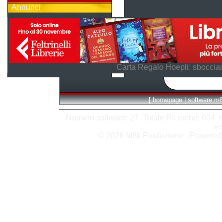
Annunci
Carta Regalo Hoepli: sboccian
[
homepage
|
software m
Numero software: 27 Totale Ricerche: 604 Hit
vi
© 2026 M8k Produzione - Powere