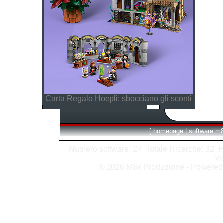
Carta Regalo Hoepli: sbocciano gli sconti
[
homepage
|
software m
Numero software: 27 Totale Ricerche: 32 Hits
vi
© 2026 M8k Produzione - Powere