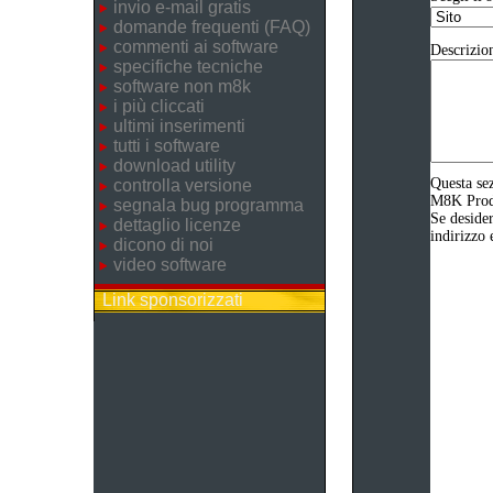
invio e-mail gratis
domande frequenti (FAQ)
commenti ai software
Descrizio
specifiche tecniche
software non m8k
i più cliccati
ultimi inserimenti
tutti i software
download utility
Questa sez
controlla versione
M8K Produz
segnala bug programma
Se desider
dettaglio licenze
indirizzo 
dicono di noi
video software
Link sponsorizzati