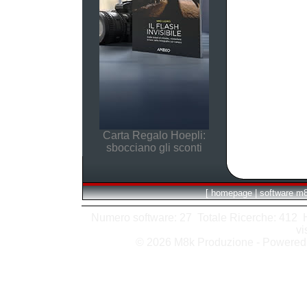
Carta Regalo Hoepli:
sbocciano gli sconti
[
homepage
|
software m
Numero software: 27 Totale Ricerche: 412 Hit
vi
© 2026 M8k Produzione - Powere