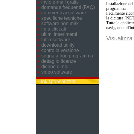
invio e-mail gratis
installazione de
domande frequenti (FAQ)
programma.
commenti ai software
Facilmente ricon
specifiche tecniche
la dicitura "NE
Tutte le applica
software non m8k
navigando all'in
i più cliccati
ultimi inserimenti
Visualizza 
tutti i software
download utility
controlla versione
segnala bug programma
dettaglio licenze
dicono di noi
video software
Link sponsorizzati