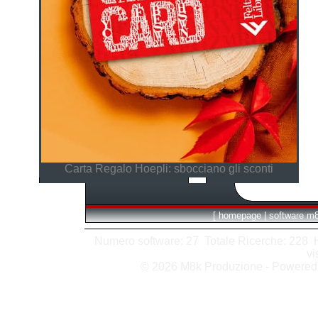
Carta Regalo Hoepli: sbocciano gli sconti
[
homepage
|
software m
Numero software: 27 Totale Ricerche: 228 Hit
vi
© 2026 M8k Produzione - Powere