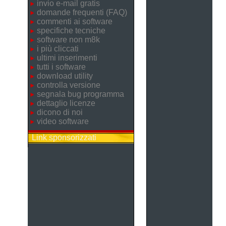
invio e-mail gratis
domande frequenti (FAQ)
commenti ai software
specifiche tecniche
software non m8k
i più cliccati
ultimi inserimenti
tutti i software
download utility
controlla versione
segnala bug programma
dettaglio licenze
dicono di noi
video software
Link sponsorizzati