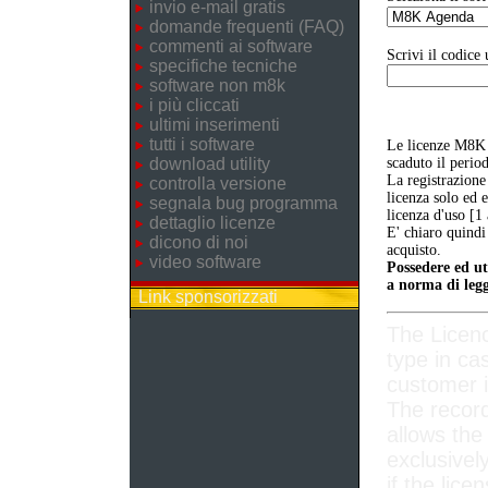
invio e-mail gratis
domande frequenti (FAQ)
commenti ai software
Scrivi il codice 
specifiche tecniche
software non m8k
i più cliccati
ultimi inserimenti
tutti i software
Le licenze M8K 
download utility
scaduto il perio
La registrazione
controlla versione
licenza solo ed 
segnala bug programma
licenza d'uso [1
dettaglio licenze
E' chiaro quindi
dicono di noi
acquisto.
video software
Possedere ed ut
a norma di legg
Link sponsorizzati
The Licen
type in ca
customer i
The record
allows the
exclusivel
if the lice