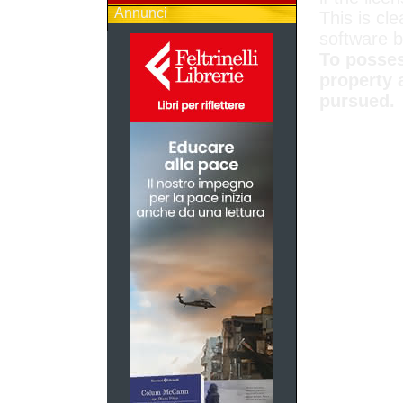
Annunci
This is cle
software 
To posses
property 
pursued.