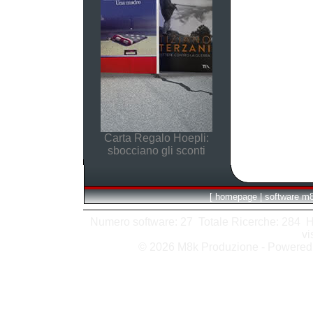
Carta Regalo Hoepli:
sbocciano gli sconti
[
homepage
|
software m
Numero software: 27 Totale Ricerche: 284 Hits
vi
© 2026 M8k Produzione - Powere