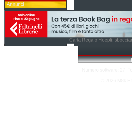
Annunci
Carta Regalo Hoepli: sboccian
Numero software: 27 Tota
© 2026 M8k Pr