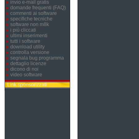
invio e-mail gratis
domande frequenti (FAQ)
commenti ai software
specifiche tecniche
software non m8k
i più cliccati
ultimi inserimenti
tutti i software
download utility
controlla versione
segnala bug programma
dettaglio licenze
dicono di noi
video software
Link sponsorizzati