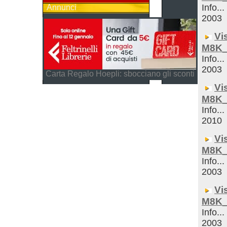
Info...
Annunci
2003
Vi
M8K_
Info...
2003
Carta Regalo Hoepli: sbocciano gli sconti
Vi
M8K_
Info...
2010
Vi
M8K_
Info...
2003
Vi
M8K_
Info...
2003