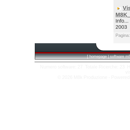
Vi
M8K_
Info...
2003
Pagina
[
homepage
|
software m
Numero software: 27 Totale Ricerche: 23 Hits
vi
© 2026 M8k Produzione - Powere