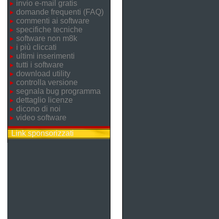
invio e-mail gratis
domande frequenti (FAQ)
commenti ai software
specifiche tecniche
software non m8k
i più cliccati
ultimi inserimenti
tutti i software
download utility
controlla versione
segnala bug programma
dettaglio licenze
dicono di noi
video software
Link sponsorizzati