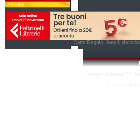
Annunci
Carta Regalo Hoepli: sboccian
Numero software: 27 Tota
© 2026 M8k Pr