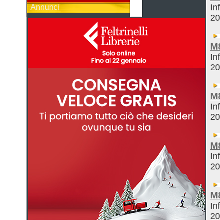
In
Annunci
2
M
In
2
M
In
2
M
In
2
M
In
2