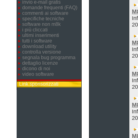
invio e-mail gratis
domande frequenti (FAQ)
M
commenti ai software
In
specifiche tecniche
software non m8k
2
i più cliccati
ultimi inserimenti
tutti i software
M
download utility
In
controlla versione
2
segnala bug programma
dettaglio licenze
dicono di noi
M
video software
In
Link sponsorizzati
2
M
In
2
M