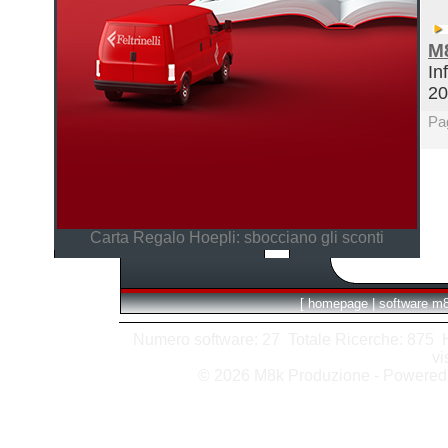
M
In
2
Pa
Carta Regalo Hoepli: sbocciano gli sconti
[
homepage
|
software m
Numero software: 27 Totale Ricerche: 875 Hit
vi
© 2026 M8k Produzione - Powere