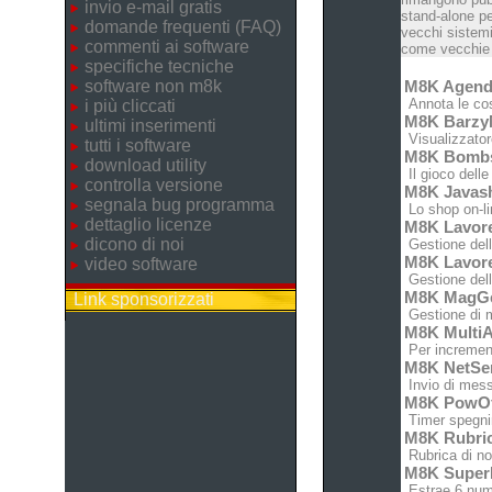
invio e-mail gratis
stand-alone pe
domande frequenti (FAQ)
vecchi sistemi
commenti ai software
come vecchie c
specifiche tecniche
software non m8k
M8K Agen
Annota le cose
i più cliccati
M8K Barz
ultimi inserimenti
Visualizzatore
tutti i software
M8K Bomb
download utility
Il gioco dell
controlla versione
M8K Javas
segnala bug programma
Lo shop on-lin
dettaglio licenze
M8K Lavor
dicono di noi
Gestione dell'
M8K Lavor
video software
Gestione dell'
M8K MagG
Link sponsorizzati
Gestione di m
M8K MultiA
Per increment
M8K NetSe
Invio di messa
M8K PowO
Timer spegnim
M8K Rubri
Rubrica di no
M8K Super
Estrae 6 nume