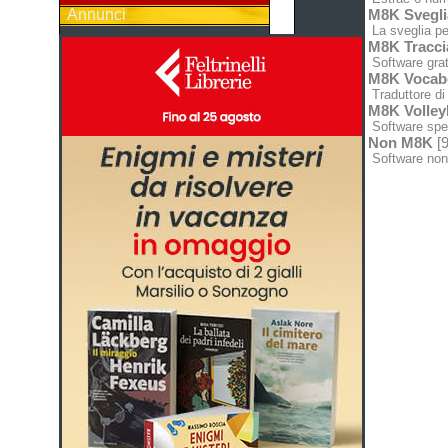
Annunci
M8K Svegli
La sveglia pe
M8K Tracci
Software grat
M8K Vocabo
Traduttore di 
M8K Volley
Software spec
Non M8K
[9
Software non