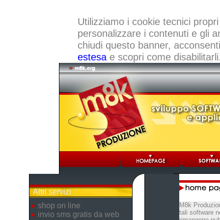
Utilizziamo i cookie tecnici propri
personalizzare i contenuti e gli a
chiudi questo banner, acconsenti a
estesa
e scopri come disabilitarli
Altri servizi
shop on line
M8k Produzion
tali software 
invio sms gratis da web
rimangono pubb