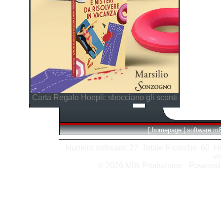
Carta Regalo Hoepli: sbocciano gli sconti
[
homepage
|
software m
Numero software: 27 Totale Ricerche: 60 Hits
vi
© 2026 M8k Produzione - Powere