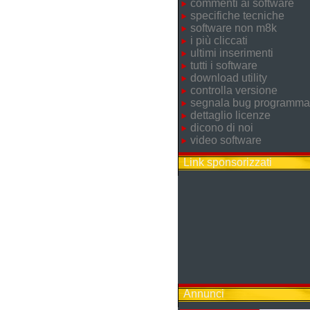
commenti ai software
specifiche tecniche
software non m8k
i più cliccati
ultimi inserimenti
tutti i software
download utility
controlla versione
segnala bug programma
dettaglio licenze
dicono di noi
video software
Link sponsorizzati
Annunci