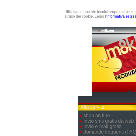
Utilizziamo i cookie tecnici propri e di terz
all'uso dei cookie. Leggi l'
informativa estes
Altri servizi
shop on line
invio sms gratis da web
invio e-mail gratis
domande frequenti (FAQ