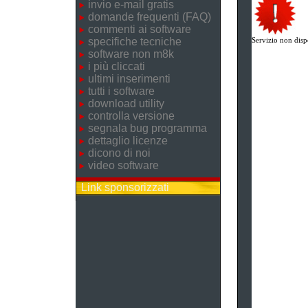
invio e-mail gratis
domande frequenti (FAQ)
commenti ai software
specifiche tecniche
Servizio non disp
software non m8k
i più cliccati
ultimi inserimenti
tutti i software
download utility
controlla versione
segnala bug programma
dettaglio licenze
dicono di noi
video software
Link sponsorizzati