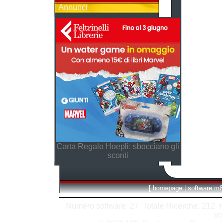
Annunci
Carta Regalo Hoepli: sbocciano gli
sconti
[
homepage
|
software m
Numero software: 27 Totale Ricerche: 212 Hit
vi